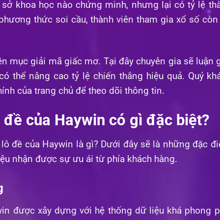
sở khoa học nào chứng minh, nhưng lại có tỷ lệ th
 phương thức soi cầu, thành viên tham gia xổ số còn
n mục giải mã giấc mơ. Tại đây chuyên gia sẽ luận g
 thể nâng cao tỷ lệ chiến thắng hiệu quả. Quý kh
ính của trang chủ để theo dõi thông tin.
đề của Haywin có gì đặc biệt?
lô đề của Haywin là gì? Dưới đây sẽ là những đặc đ
ệu nhận được sự ưu ái từ phía khách hàng.
g
n được xây dựng với hệ thống dữ liệu khá phong p