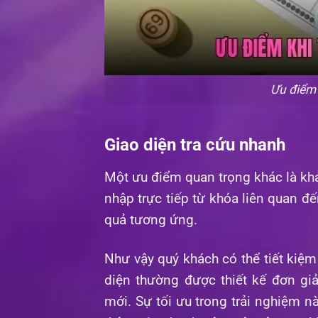
Ưu điểm 
Giao diện tra cứu nhanh
Một ưu điểm quan trọng khác là kh
nhập trực tiếp từ khóa liên quan đế
quả tương ứng.
Như vậy quý khách có thể tiết kiệm
diện thường được thiết kế đơn giả
mới. Sự tối ưu trong trải nghiệm n