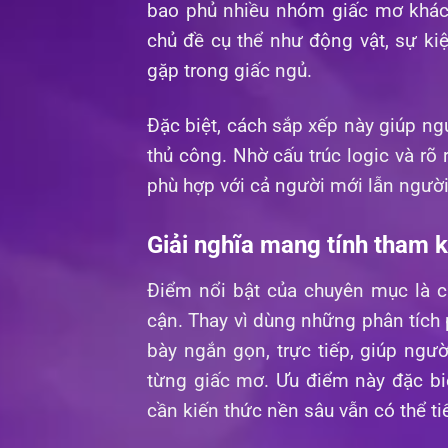
bao phủ nhiều nhóm giấc mơ khác
chủ đề cụ thể như động vật, sự ki
gặp trong giấc ngủ.
Đặc biệt, cách sắp xếp này giúp n
thủ công. Nhờ cấu trúc logic và rõ 
phù hợp với cả người mới lẫn ngườ
Giải nghĩa mang tính tham k
Điểm nổi bật của chuyên mục là c
cận. Thay vì dùng những phân tích 
bày ngắn gọn, trực tiếp, giúp ngư
từng giấc mơ. Ưu điểm này đặc biệ
cần kiến thức nền sâu vẫn có thể ti