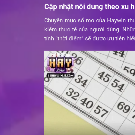
Cập nhật nội dung theo xu 
Chuyên mục sổ mơ của Haywin thườ
kiếm thực tế của người dùng. Nhữ
tính “thời điểm” sẽ được ưu tiên hiể