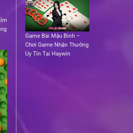
tìm
ang
Game Bài Mậu Binh –
Chơi Game Nhận Thưởng
Uy Tín Tại Haywin