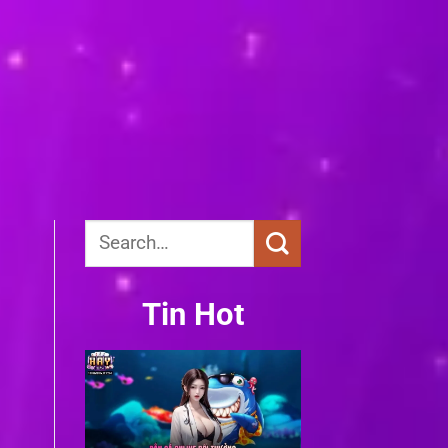
Tin Hot