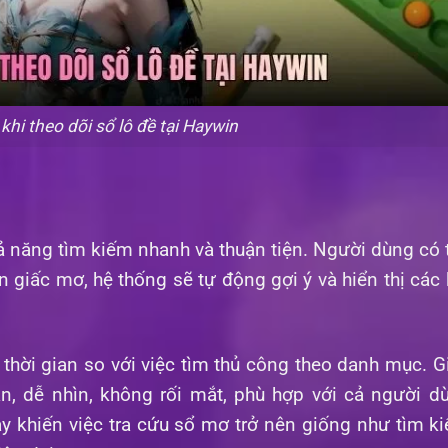
khi theo dõi sổ lô đề tại Haywin
ả năng tìm kiếm nhanh và thuận tiện. Người dùng có 
n giấc mơ, hệ thống sẽ tự động gợi ý và hiển thị các 
 thời gian so với việc tìm thủ công theo danh mục. G
n, dễ nhìn, không rối mắt, phù hợp với cả người d
ày khiến việc tra cứu sổ mơ trở nên giống như tìm k