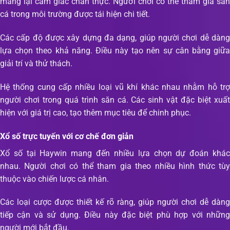
mang lại cảm giác chân thực. Người chơi có thể tham gia săn
cá trong môi trường được tái hiện chi tiết.
Các cấp độ được xây dựng đa dạng, giúp người chơi dễ dàng
lựa chọn theo khả năng. Điều này tạo nên sự cân bằng giữa
giải trí và thử thách.
Hệ thống cung cấp nhiều loại vũ khí khác nhau nhằm hỗ trợ
người chơi trong quá trình săn cá. Các sinh vật đặc biệt xuất
hiện với giá trị cao, tạo thêm mục tiêu để chinh phục.
Xổ số trực tuyến với cơ chế đơn giản
Xổ số tại Haywin mang đến nhiều lựa chọn dự đoán khác
nhau. Người chơi có thể tham gia theo nhiều hình thức tùy
thuộc vào chiến lược cá nhân.
Các loại cược được thiết kế rõ ràng, giúp người chơi dễ dàng
tiếp cận và sử dụng. Điều này đặc biệt phù hợp với những
người mới bắt đầu.