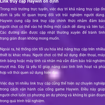
Link truy cập Haywin ổn định
Trong môi trường trực tuyến, việc duy trì khả năng truy cập ổn
định là yếu tố quan trọng đối với trải nghiệm người dùng.
Haywin cung cấp link truy cập
chính thức
nhằm đảm bả
người chơi có thể vào hệ thống một cách dễ dàng và liên tục.
Các đường dẫn được cập nhật thường xuyên để tránh tình
trạng gián đoạn không mong muốn.
Ngoài ra, hệ thống còn tối ưu hóa khả năng truy cập trên nhiều
thiết bị khác nhau. Người chơi có thể sử dụng điện thoại, máy
tính bảng hoặc máy tính cá nhân mà vẫn đảm bảo trải nghiệm
mượt mà. Đây là yếu tố giúp nâng cao tính linh hoạt và phù
hợp với thói quen sử dụng hiện đại.
Việc duy trì nhiều link truy cập cũng thể hiện sự chuyên nghiệp
trong cách vận hành của cổng game Haywin. Điều này giúp
người chơi luôn có phương án dự phòng và không bị gián đoạn
trong quá trình trải nghiệm.