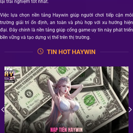
lại trải nghiệm tốt nhất.
Việc lựa chọn nền tảng Haywin giúp người chơi tiếp cận môi
trường giải trí ổn định, an toàn và phù hợp với xu hướng hiện
đại. Đây chính là nền tảng giúp cổng game uy tín này phát triển
bền vững và tạo dựng vị thế trên thị trường.
TIN HOT HAYWIN