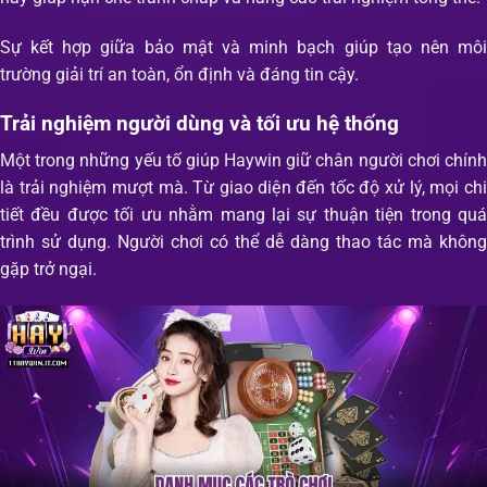
Sự kết hợp giữa bảo mật và minh bạch giúp tạo nên môi
trường giải trí an toàn, ổn định và đáng tin cậy.
Trải nghiệm người dùng và tối ưu hệ thống
Một trong những yếu tố giúp Haywin giữ chân người chơi chính
là trải nghiệm mượt mà. Từ giao diện đến tốc độ xử lý, mọi chi
tiết đều được tối ưu nhằm mang lại sự thuận tiện trong quá
trình sử dụng. Người chơi có thể dễ dàng thao tác mà không
gặp trở ngại.