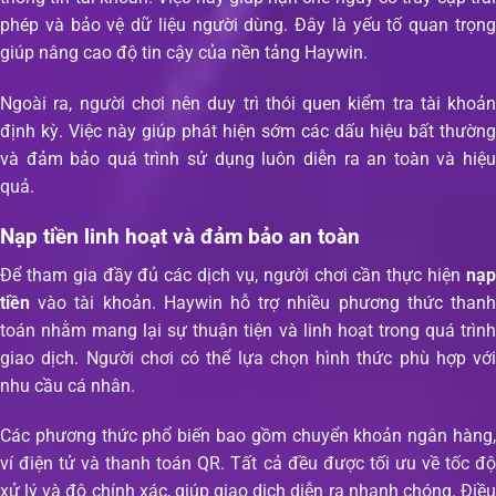
phép và bảo vệ dữ liệu người dùng. Đây là yếu tố quan trọng
giúp nâng cao độ tin cậy của nền tảng Haywin.
Ngoài ra, người chơi nên duy trì thói quen kiểm tra tài khoản
định kỳ. Việc này giúp phát hiện sớm các dấu hiệu bất thường
và đảm bảo quá trình sử dụng luôn diễn ra an toàn và hiệu
quả.
Nạp tiền linh hoạt và đảm bảo an toàn
Để tham gia đầy đủ các dịch vụ, người chơi cần thực hiện
nạp
tiền
vào tài khoản. Haywin hỗ trợ nhiều phương thức thanh
toán nhằm mang lại sự thuận tiện và linh hoạt trong quá trình
giao dịch. Người chơi có thể lựa chọn hình thức phù hợp với
nhu cầu cá nhân.
Các phương thức phổ biến bao gồm chuyển khoản ngân hàng,
ví điện tử và thanh toán QR. Tất cả đều được tối ưu về tốc độ
xử lý và độ chính xác, giúp giao dịch diễn ra nhanh chóng. Điều