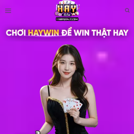
Bỏ
qua
nội
dung