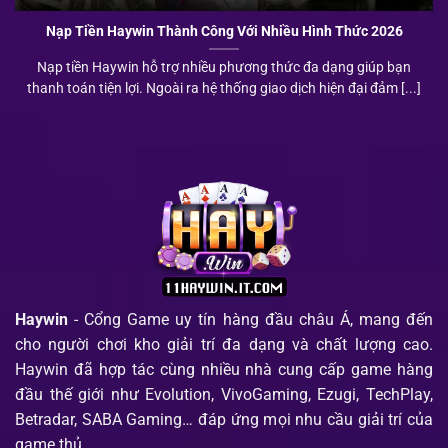
Nạp Tiền Haywin Thành Công Với Nhiều Hình Thức 2026
Nạp tiền Haywin hỗ trợ nhiều phương thức đa dạng giúp bạn
thanh toán tiện lợi. Ngoài ra hệ thống giao dịch hiện đại đảm [...]
Haywin
- Cổng Game uy tín hàng đầu châu Á, mang đến
cho người chơi kho giải trí đa dạng và chất lượng cao.
Haywin đã hợp tác cùng nhiều nhà cung cấp game hàng
đầu thế giới như Evolution, VivoGaming, Ezugi, TechPlay,
Betradar, SABA Gaming… đáp ứng mọi nhu cầu giải trí của
game thủ.