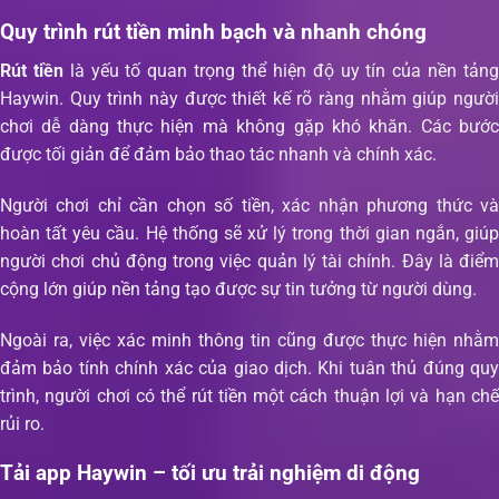
Quy trình rút tiền minh bạch và nhanh chóng
Rút tiền
là yếu tố quan trọng thể hiện độ uy tín của nền tản
Haywin. Quy trình này được thiết kế rõ ràng nhằm giúp người
chơi dễ dàng thực hiện mà không gặp khó khăn. Các bước
được tối giản để đảm bảo thao tác nhanh và chính xác.
Người chơi chỉ cần chọn số tiền, xác nhận phương thức và
hoàn tất yêu cầu. Hệ thống sẽ xử lý trong thời gian ngắn, giúp
người chơi chủ động trong việc quản lý tài chính. Đây là điểm
cộng lớn giúp nền tảng tạo được sự tin tưởng từ người dùng.
Ngoài ra, việc xác minh thông tin cũng được thực hiện nhằm
đảm bảo tính chính xác của giao dịch. Khi tuân thủ đúng quy
trình, người chơi có thể rút tiền một cách thuận lợi và hạn chế
rủi ro.
Tải app Haywin – tối ưu trải nghiệm di động